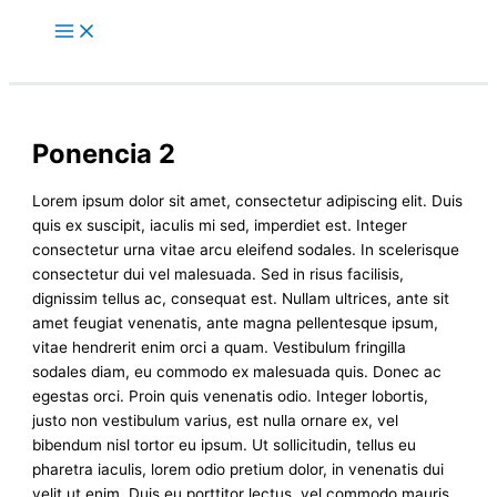
Skip
S
to
e
content
a
r
c
Ponencia 2
h
f
Lorem ipsum dolor sit amet, consectetur adipiscing elit. Duis
o
quis ex suscipit, iaculis mi sed, imperdiet est. Integer
consectetur urna vitae arcu eleifend sodales. In scelerisque
r
consectetur dui vel malesuada. Sed in risus facilisis,
:
dignissim tellus ac, consequat est. Nullam ultrices, ante sit
amet feugiat venenatis, ante magna pellentesque ipsum,
vitae hendrerit enim orci a quam. Vestibulum fringilla
sodales diam, eu commodo ex malesuada quis. Donec ac
egestas orci. Proin quis venenatis odio. Integer lobortis,
justo non vestibulum varius, est nulla ornare ex, vel
bibendum nisl tortor eu ipsum. Ut sollicitudin, tellus eu
pharetra iaculis, lorem odio pretium dolor, in venenatis dui
velit ut enim. Duis eu porttitor lectus, vel commodo mauris.