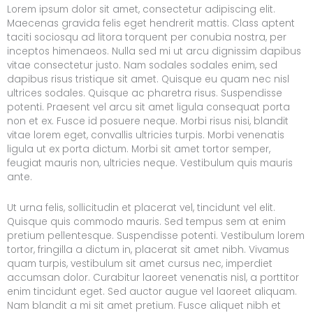
Lorem ipsum dolor sit amet, consectetur adipiscing elit.
Maecenas gravida felis eget hendrerit mattis. Class aptent
taciti sociosqu ad litora torquent per conubia nostra, per
inceptos himenaeos. Nulla sed mi ut arcu dignissim dapibus
vitae consectetur justo. Nam sodales sodales enim, sed
dapibus risus tristique sit amet. Quisque eu quam nec nisl
ultrices sodales. Quisque ac pharetra risus. Suspendisse
potenti. Praesent vel arcu sit amet ligula consequat porta
non et ex. Fusce id posuere neque. Morbi risus nisi, blandit
vitae lorem eget, convallis ultricies turpis. Morbi venenatis
ligula ut ex porta dictum. Morbi sit amet tortor semper,
feugiat mauris non, ultricies neque. Vestibulum quis mauris
ante.
Ut urna felis, sollicitudin et placerat vel, tincidunt vel elit.
Quisque quis commodo mauris. Sed tempus sem at enim
pretium pellentesque. Suspendisse potenti. Vestibulum lorem
tortor, fringilla a dictum in, placerat sit amet nibh. Vivamus
quam turpis, vestibulum sit amet cursus nec, imperdiet
accumsan dolor. Curabitur laoreet venenatis nisl, a porttitor
enim tincidunt eget. Sed auctor augue vel laoreet aliquam.
Nam blandit a mi sit amet pretium. Fusce aliquet nibh et