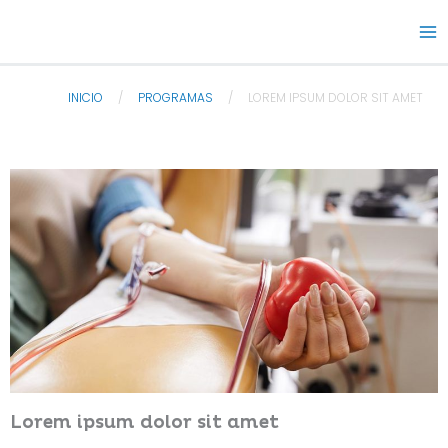
Skip
to
content
INICIO
/
PROGRAMAS
/
LOREM IPSUM DOLOR SIT AMET
Lorem ipsum dolor sit amet