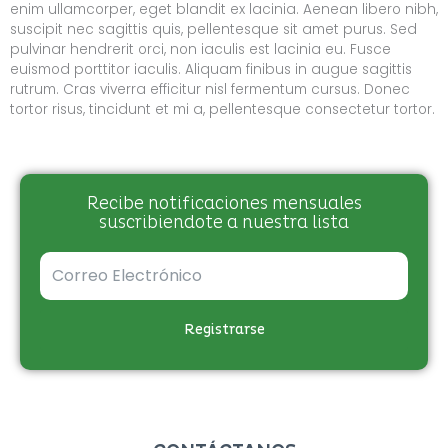
enim ullamcorper, eget blandit ex lacinia. Aenean libero nibh,
suscipit nec sagittis quis, pellentesque sit amet purus. Sed
pulvinar hendrerit orci, non iaculis est lacinia eu. Fusce
euismod porttitor iaculis. Aliquam finibus in augue sagittis
rutrum. Cras viverra efficitur nisl fermentum cursus. Donec
tortor risus, tincidunt et mi a, pellentesque consectetur tortor.
Recibe notificaciones mensuales
suscribiendote a nuestra lista
Registrarse